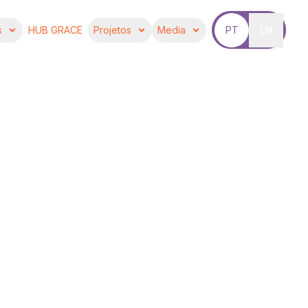
s
HUB GRACE
Projetos
Media
PT
EN