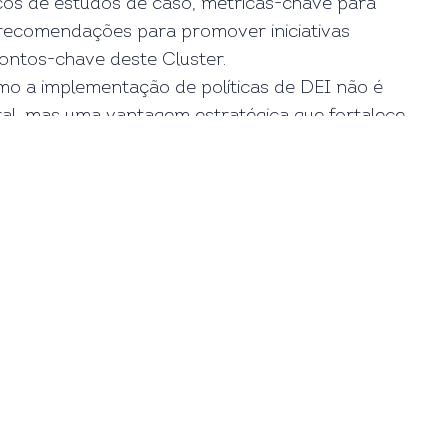
ticos de estudos de caso, métricas-chave para
 recomendações para promover iniciativas
pontos-chave deste Cluster.
o a implementação de políticas de DEI não é
al, mas uma vantagem estratégica que fortalece
ação e aumenta os resultados financeiros.
Redes Sociais