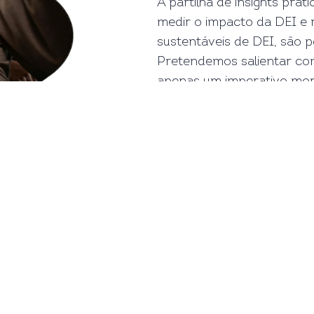
A partilha de insights prá
medir o impacto da DEI e
sustentáveis de DEI, são 
Pretendemos salientar com
apenas um imperativo mor
equipas, impulsiona a inov
Contactos