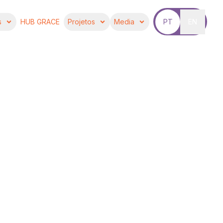
s
HUB GRACE
Projetos
Media
PT
EN