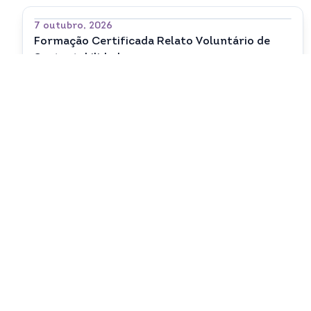
7 outubro, 2026
Formação Certificada Relato Voluntário de
Sustentabilidade
23 outubro, 2026
Sustainability: A Journey to Competitiveness
24 novembro, 2026