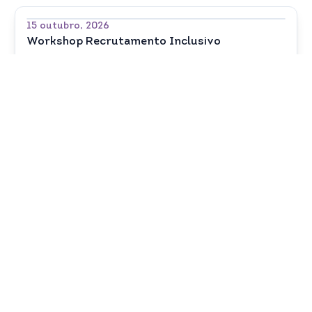
15 outubro, 2026
Workshop Recrutamento Inclusivo
27 outubro, 2026
Workshop A importância e os riscos da
utilização de IA nas organizações