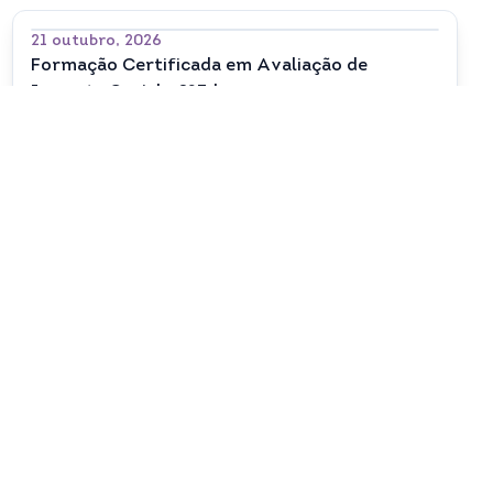
21 outubro, 2026
Formação Certificada em Avaliação de
Impacto Social - 2ªEd
18 novembro, 2026
Formação Certificada Economia Circular