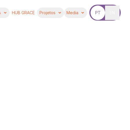
s
HUB GRACE
Projetos
Media
PT
EN