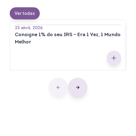
Ver todas
23 abril, 2026
2
Consigne 1% do seu IRS – Era 1 Vez, 1 Mundo
C
Melhor
p
Previous slide
Next slide