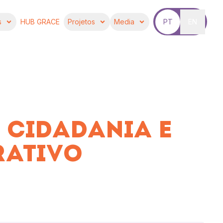
s
HUB GRACE
Projetos
Media
PT
EN
| CIDADANIA E
RATIVO