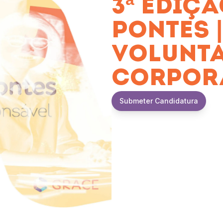
3ª EDIÇ
PONTES 
VOLUNT
CORPOR
Submeter Candidatura