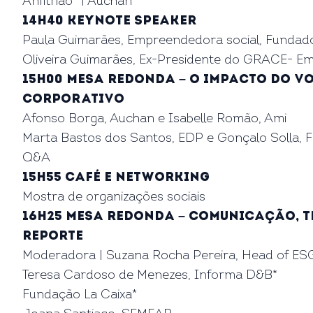
Anfitrião* | Auchan
14h40 keynote speaker
Paula Guimarães, Empreendedora social, Fundad
Oliveira Guimarães, Ex-Presidente do GRACE- E
15h00 Mesa redonda – O impacto do V
Corporativo
Afonso Borga, Auchan e Isabelle Romão, Ami
Marta Bastos dos Santos, EDP e Gonçalo Solla, 
Q&A
15h55 Café e Networking
Mostra de organizações sociais
16h25 Mesa Redonda – Comunicação, 
reporte
Moderadora | Suzana Rocha Pereira, Head of ESG
Teresa Cardoso de Menezes, Informa D&B*
Fundação La Caixa*