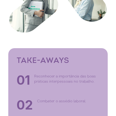
TAKE-AWAYS
01
Reconhecer a importância das boas
práticas interpessoais no trabalho.
02
Combater o assédio laboral.