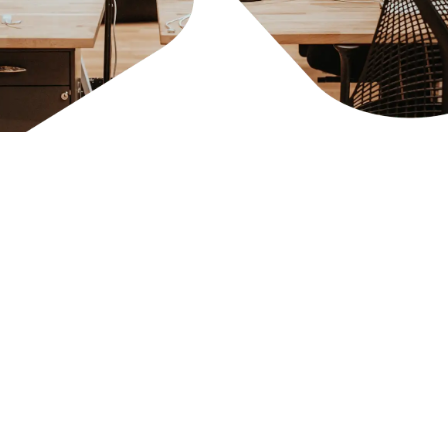
GRACE
LOGÓTIPOS
Aqui, disponibilizamos os logótipos oficiais para uti
Descarregar