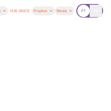
s
HUB GRACE
Projetos
Media
PT
EN