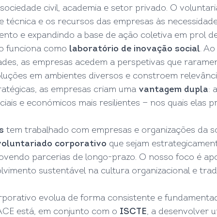
 sociedade civil, academia e setor privado. O volunta
e técnica e os recursos das empresas às necessidad
ento e expandindo a base de ação coletiva em prol de 
ivo funciona como
laboratório de inovação social
. A
dades, as empresas acedem a perspetivas que raram
soluções em ambientes diversos e constroem relevânci
tratégicas, as empresas criam uma
vantagem dupla
:
ais e económicos mais resilientes — nos quais elas p
s
tem trabalhado com empresas e organizações da soc
oluntariado corporativo
que sejam estrategicamente
vendo parcerias de longo-prazo. O nosso foco é ap
lvimento sustentável na cultura organizacional e tra
porativo evolua de forma consistente e fundamentad
RACE está, em conjunto com o
ISCTE
, a desenvolver