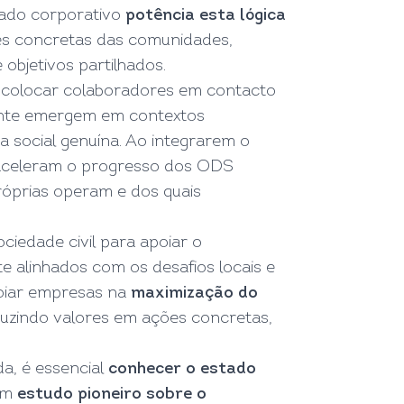
riado corporativo
potência esta lógica
es concretas das comunidades,
objetivos partilhados.
o colocar colaboradores em contacto
ente emergem em contextos
a social genuína. Ao integrarem o
 aceleram o progresso dos ODS
róprias operam e dos quais
iedade civil para apoiar o
 alinhados com os desafios locais e
oiar empresas na
maximização do
duzindo valores em ações concretas,
a, é essencial
conhecer o estado
 um
estudo pioneiro sobre o