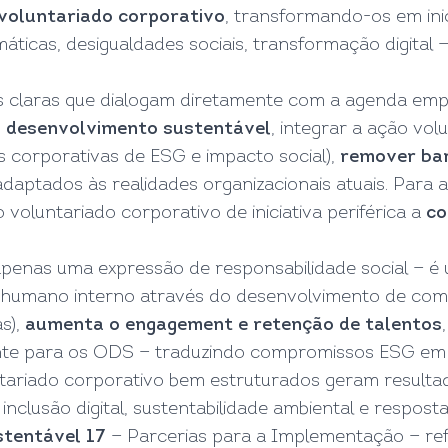
voluntariado corporativo
, transformando-os em inic
áticas, desigualdades sociais, transformação digital
s claras que dialogam diretamente com a agenda emp
o desenvolvimento sustentável
, integrar a ação vol
s corporativas de ESG e impacto social),
remover bar
aptados às realidades organizacionais atuais. Para a
voluntariado corporativo de iniciativa periférica a
co
apenas uma expressão de responsabilidade social — 
al humano interno através do desenvolvimento de com
s),
aumenta o engagement e retenção de talentos
ente para os ODS — traduzindo compromissos ESG em 
riado corporativo bem estruturados geram resultado
clusão digital, sustentabilidade ambiental e resposta 
stentável 17
— Parcerias para a Implementação — re