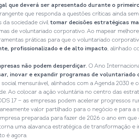
gal que deverá ser apresentado durante o primeir
rangente que responda a questões críticas ainda sem
 da sociedade civil
tomar decisões estratégicas ma
amas de voluntariado corporativo. Ao mapear melhores 
ramentas práticas para que o voluntariado corporativo
e, profissionalizado e de alto impacto
, alinhado 
mpresas não podem desperdiçar.
O Ano Internaciona
ar, inovar e expandir programas de voluntariado 
 social mensurável, alinhados com a Agenda 2030 e 
de. Ao colocar a ação voluntária no centro das estrat
ODS 17 — as empresas podem acelerar progressos rum
ltaneamente valor partilhado para o negócio e para a 
empresa preparada para fazer de 2026 o ano em que o
e torna uma alavanca estratégica de transformação
o é agora.