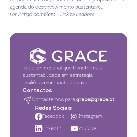
agenda do desenvolvimento sustentável.
Ler Artigo completo -
Link to Leaders
Rede empresarial que transforma a
sustentabilidade em estratégia,
resiliência e impacto positivo.
Contactos
Contacte-nos para:
grace@grace.pt
Redes Sociais
Facebook
Instagram
LinkedIn
YouTube