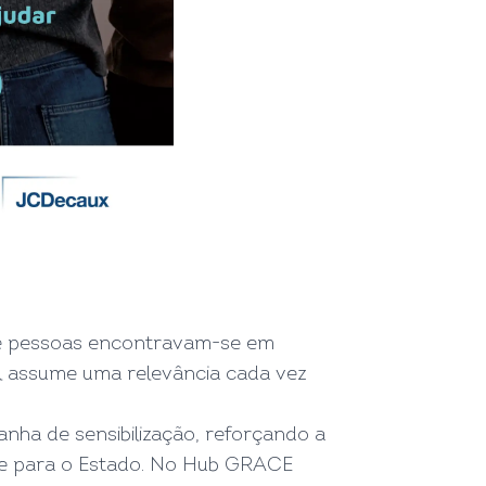
 de pessoas encontravam-se em
al assume uma relevância cada vez
ha de sensibilização, reforçando a
te para o Estado. No
Hub GRACE