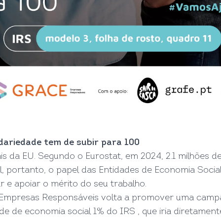
dariedade tem de subir para 100
ais da EU. Segundo o Eurostat, em 2024, 2.1 milhões
al, portanto, o papel das Entidades de Economia Soci
r e apoiar o mérito do seu trabalho.
– Empresas Responsáveis volta a promover uma campan
de de economia social 1% do IRS , que iria diretamen