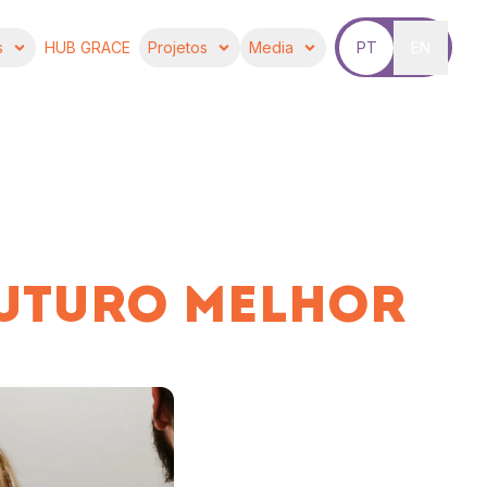
s
HUB GRACE
Projetos
Media
PT
EN
FUTURO MELHOR