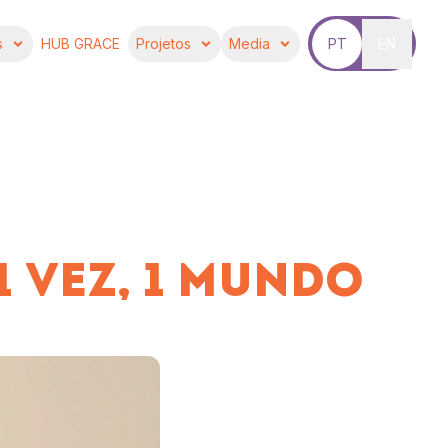
s
HUB GRACE
Projetos
Media
PT
EN
1 VEZ, 1 MUNDO