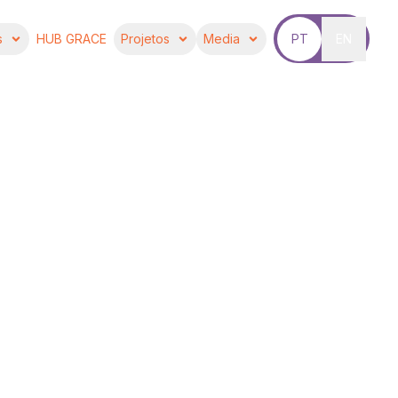
s
HUB GRACE
Projetos
Media
PT
EN