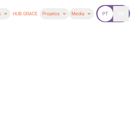
s
HUB GRACE
Projetos
Media
PT
EN