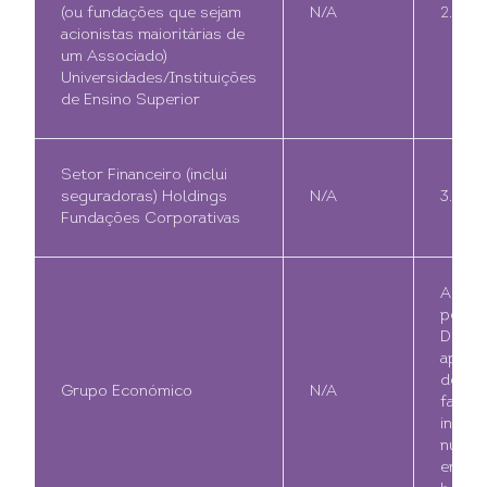
(ou fundações que sejam
N/A
2.000
acionistas maioritárias de
um Associado)
Universidades/Instituições
de Ensino Superior
Setor Financeiro (inclui
seguradoras) Holdings
N/A
3.500
Fundações Corporativas
A defi
pela
Direçã
após a
de di
Grupo Económico
N/A
fatore
inclui
númer
empre