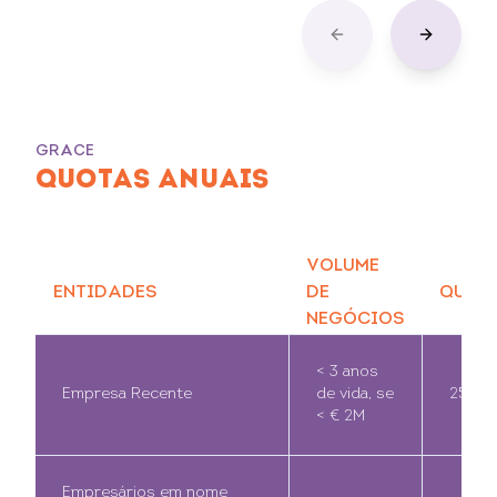
Previous slide
Next slid
GRACE
QUOTAS ANUAIS
VOLUME
ENTIDADES
DE
QUOT
NEGÓCIOS
< 3 anos
Empresa Recente
de vida, se
250€
< € 2M
Empresários em nome