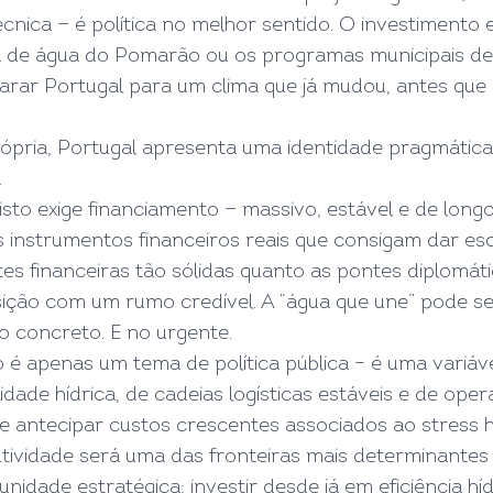
cnica — é política no melhor sentido. O investimento
da de água do Pomarão ou os programas municipais d
rar Portugal para um clima que já mudou, antes que a
pria, Portugal apresenta uma identidade pragmática
.
 isto exige financiamento — massivo, estável e de lo
 instrumentos financeiros reais que consigam dar esc
es financeiras tão sólidas quanto as pontes diplomát
sição com um rumo credível. A “água que une” pode ser,
o concreto. E no urgente.
 é apenas um tema de política pública – é uma variável
de hídrica, de cadeias logísticas estáveis e de operaç
 antecipar custos crescentes associados ao stress hí
utividade será uma das fronteiras mais determinante
idade estratégica: investir desde já em eficiência hí