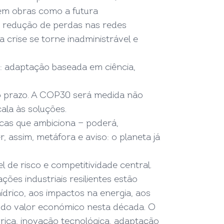
 em obras como a futura
e redução de perdas nas redes
 crise se torne inadministrável e
: adaptação baseada em ciência,
ngo prazo. A COP30 será medida não
ala às soluções.
icas que ambiciona — poderá,
 assim, metáfora e aviso: o planeta já
 de risco e competitividade central.
ões industriais resilientes estão
drico, aos impactos na energia, aos
s do valor económico nesta década. O
drica, inovação tecnológica, adaptação