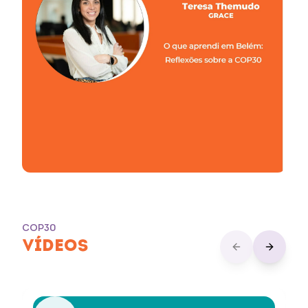
COP30
VÍDEOS
Previous slide
Next sli