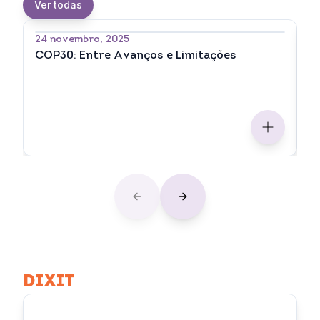
Ver todas
24 novembro, 2025
2
COP30: Entre Avanços e Limitações
O
C
Previous slide
Next slide
DIXIT